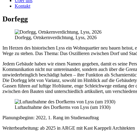
Über uns
Kontakt
Dorfegg
Dorfegg, Ortskernverdichtung, Lyss, 2026
Im Herzen des historischen Lyss ein Wohnquartier neu bauen heisst,
Wege zu stehen. Das Thema: Das Oszillieren zwischen Dorf und Sta
Jedem Gebäude haben wir einen Namen gegeben, damit es seine Persön
Kommunikation nicht nur untereinander, sondern auch über die Gren
unwiederbringlich beschädigt haben – ihre Funktion als Scharnierstü
Die Dorfegg lebt von Varianz, sowohl im Hinblick auf die Gebäudet
Gassen führen auf luftige Hofräume, enge Schleichwege entlang der d
zwischen den Bauten sind unterschiedlich artikuliert, um verschiede
Luftaufnahme des Dorfkerns von Lyss (um 1930)
Planungsbeginn: 2022, 1. Rang im Studienauftrag
Weiterbearbeitung: ab 2025 in ARGE mit Kast Kaeppeli Architekten