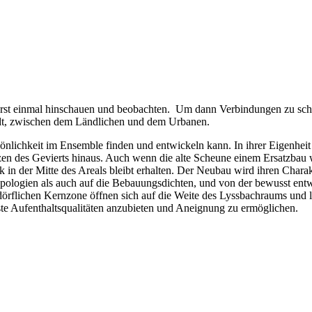
 erst einmal hinschauen und beobachten. Um dann Verbindungen zu sch
dt, zwischen dem Ländlichen und dem Urbanen.
lichkeit im Ensemble finden und entwickeln kann. In ihrer Eigenheit
zen des Gevierts hinaus. Auch wenn die alte Scheune einem Ersatzbau
ck in der Mitte des Areals bleibt erhalten. Der Neubau wird ihren Cha
ypologien als auch auf die Bebauungsdichten, und von der bewusst en
örflichen Kernzone öffnen sich auf die Weite des Lyssbachraums und l
nste Aufenthaltsqualitäten anzubieten und Aneignung zu ermöglichen.